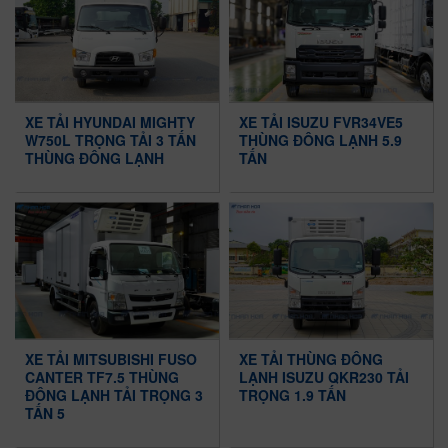
XE TẢI HYUNDAI MIGHTY
XE TẢI ISUZU FVR34VE5
W750L TRỌNG TẢI 3 TẤN
THÙNG ĐÔNG LẠNH 5.9
THÙNG ĐÔNG LẠNH
TẤN
XE TẢI MITSUBISHI FUSO
XE TẢI THÙNG ĐÔNG
CANTER TF7.5 THÙNG
LẠNH ISUZU QKR230 TẢI
ĐÔNG LẠNH TẢI TRỌNG 3
TRỌNG 1.9 TẤN
TẤN 5