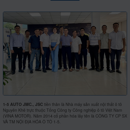
1-5 AUTO JMC., JSC
tiền thân là Nhà máy sản xuất nội thất ô tô
1
Nguyên Khê trực thuộc Tổng Công ty Công nghiệp ô tô Việt Nam
N
SX
(VINA MOTOR). Năm 2014 cổ phần hóa lấy tên là CÔNG TY CP SX
(
VÀ TM NỘI ĐỊA HÓA Ô TÔ 1-5.
V