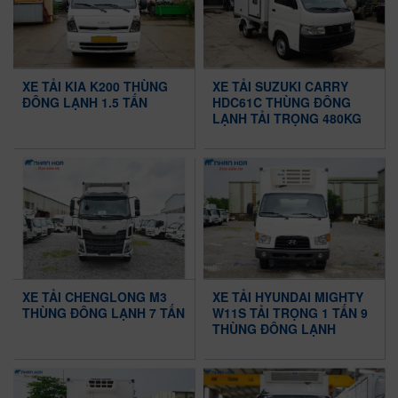
XE TẢI KIA K200 THÙNG
XE TẢI SUZUKI CARRY
ĐÔNG LẠNH 1.5 TẤN
HDC61C THÙNG ĐÔNG
LẠNH TẢI TRỌNG 480KG
XE TẢI CHENGLONG M3
XE TẢI HYUNDAI MIGHTY
THÙNG ĐÔNG LẠNH 7 TẤN
W11S TẢI TRỌNG 1 TẤN 9
THÙNG ĐÔNG LẠNH