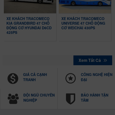
XE KHÁCH TRACOMECO
XE KHÁCH TRACOMECO
KIA GRANDBIRD 47 CHỖ
UNIVERSE 47 CHỖ ĐỘNG
ĐỘNG CƠ HYUNDAI D6CD
CƠ WEICHAI 430PS
425PS
Xem Tất Cả
GIÁ CẢ CẠNH
CÔNG NGHỆ HIỆN
TRANH
ĐẠI
ĐỘI NGŨ CHUYÊN
BẢO HÀNH TẬN
NGHIỆP
TÂM