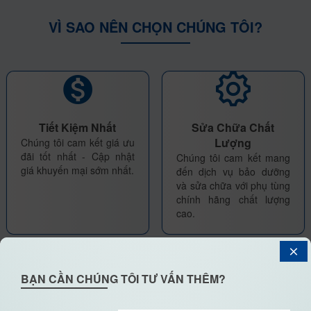
VÌ SAO NÊN CHỌN CHÚNG TÔI?
Tiết Kiệm Nhất
Sửa Chữa Chất
Lượng
Chúng tôi cam kết giá ưu
đãi tốt nhất - Cập nhật
Chúng tôi cam kết mang
giá khuyến mại sớm nhất.
đến dịch vụ bảo dưỡng
và sửa chữa với phụ tùng
chính hãng chất lượng
cao.
BẠN CẦN CHÚNG TÔI TƯ VẤN THÊM?
Tài Chính Bảo Hiểm
Uy Tín Giao Xe Sớm